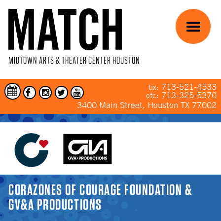
Skip to main content
Menu
MIDTOWN ARTS & THEATER CENTER HOUSTON
713-521-4533
tix:
713-325-5370
ofc:
3400 Main Street, Houston TX 77002
YOU ARE HERE
CORAZONES OF COURAGE FOUNDATION &
GV&A PRODUCTIONS